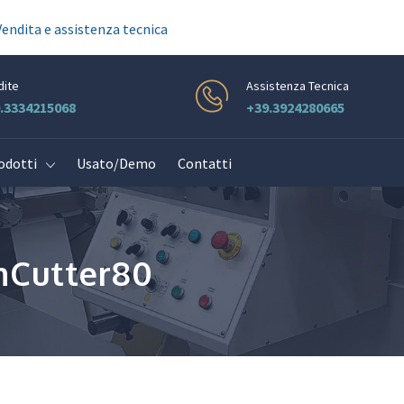
Vendita e assistenza tecnica
dite
Assistenza Tecnica
.3334215068
+39.3924280665
odotti
Usato/Demo
Contatti
mCutter80